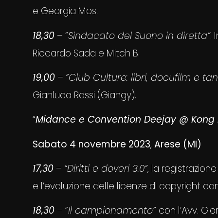
e Georgia Mos.
1
8
,
3
0
– “
Sindacato del Suono in diretta”
.
Riccardo Sada e Mitch B.
1
9
,
0
0
–
“Club Culture: libri, docufilm e tan
Gianluca Rossi (Giangy).
“
Midance e Convention Deejay @ Kong 
Sabato 4 novembre 2023
,
Arese (MI)
17,30
–
“Diritti e doveri 3.0”
, la registrazione
e l’evoluzione delle licenze di copyright co
1
8
,30
– “
Il campionamento”
con l’Avv. Gio