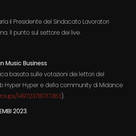
arla il Presidente del Sindacato Lavoratori
. Il punto sul settore dei live.
ian Music Business
ifica basata sulle votazioni dei lettori del
2b Hyper Hyper e della community di Midance
oups/149723781717383
).
IEMBI 2023
.