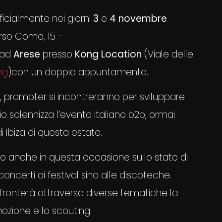
icialmente nei giorni
3
e
4 novembre
so Como, 15 –
 ad
Arese
presso
Kong Location
(Viale delle
ng
)con un doppio appuntamento.
 dj, promoter si incontreranno per sviluppare
zio solennizza l’evento italiano b2b, ormai
 Ibiza di questa estate.
o anche in questa occasione sullo stato di
oncerti ai festival sino alle discoteche.
fronterà attraverso diverse tematiche la
ozione e lo scouting.