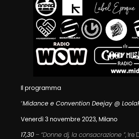
Il programma
“
Midance e Convention Deejay @ LoolaP
Venerdì 3 novembre 2023, Milano
1
7
,
3
0
–
“Donne dj, la consacrazione ”
, Ire