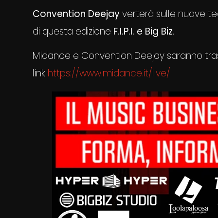
Convention Deejay
verterà sulle nuove te
di questa edizione
F.I.P.I. e Big Biz
.
Midance e Convention Deejay saranno trasme
link
https://www.midance.it/live/