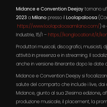
Midance e Convention Deejay
tornano uff
2023
a
Milano
presso il
Loolapaloosa
(Cor
https://www.loolapaloosamilano.com/
) e
Industrie, 15/1 –
https://konglocation.it/it/ko
Produttori musicali, discografici, musicisti,
attività in presenza e in streaming. Il sodali
anche in versione itinerante dopo le date di
Midance e Convention Deejay si focalizzan
salute del comparto che include i live, dai c
Midance, giunto al sua 21esima edizione
,
af
produzione musicale, il placement, la prom