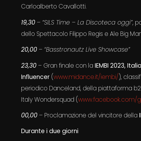
Carloalberto Cavallotti.
1
9
,30
–
“SILS Time – La Discoteca oggi”
, p
dello Spettacolo Filippo Regis e Ale Big Mama
20
,00
–
“Basstronautz Live Showcase”
23
,30
– Gran finale con la
IEMBI 2023, Ital
Influencer
(
www.midance.it/iembi/
), class
periodico Danceland, della piattaforma b
Italy Wondersquad (
www.facebook.com/gr
00
,00
– Proclamazione del vincitore della
Durante i due giorni