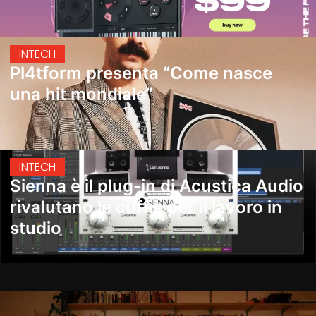
IN
TECH
Pl4tform presenta “Come nasce
una hit mondiale”
IN
TECH
Sienna è il plug-in di Acustica Audio
rivalutano le cuffie per il lavoro in
studio