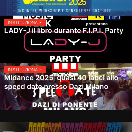
IN
ISTITUZIONALE
LADY-J il libro durante F.I.P.I. Party
IN
ISTITUZIONALE
Midance 2025, quasi 40 label allo
speed date presso Dazi Milano