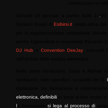
collaborazione con Mi
Giovedì 18 gennaio a partire dalle 17
.
00
Giuliano Biasin di
Esibirsi.it
, realtà attiva da
per la regolarizzazione contrattuale, fiscale
anche il giornalista e consulente Riccardo
DJ Hub
e
Convention DeeJay
, coinvolti 
nell’ambito della musica elettronica.
Nella parte introduttiva, Sada e Abbiati s
spettacolo, nello specifico, su quello del dj.
distinzione tra formazione e informazione
elettronica, definibili
in base al loro scopo e 
l
a formazione
si lega al processo di
acqu