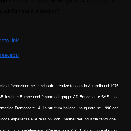
no i rischi in caso di irregolarità e chi sono i
ali l’artista è a rischio?
sto link.
sae.edu
ia di formazione nelle industrie creative fondata in Australia nel 1976
AE Institute Europe oggi è parte del gruppo AD Education e SAE Italia
omenico Trentacoste 14. La struttura italiana, inaugurata nel 1996 con
pria esperienza e le relazioni con i partner dell’industria tanto che il
a
all’ambito cinetelevisivo, all’animazione 2D/3D
,
al gaming e al music