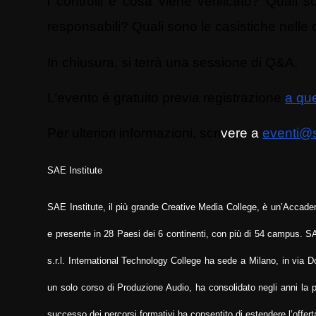
i controlli e cosa viene verificato? Quali so
responsabili? Quali sono le casistiche nelle qu
In chiusura, si terrà una sessione di Q&A.
L’evento è gratuito previa registrazione
a que
Per ulteriori informazioni, scri
vere a
eventi@
SAE Institute
SAE Institute, il più grande Creative Media College, è un’Accadem
e presente in 28 Paesi dei 6 continenti, con più di 54 campus. S
s.r.l. International Technology College ha sede a
Milano, in via D
un solo corso di Produzione Audio, ha consolidato negli anni la pro
successo dei percorsi formativi ha consentito di estendere l’offert