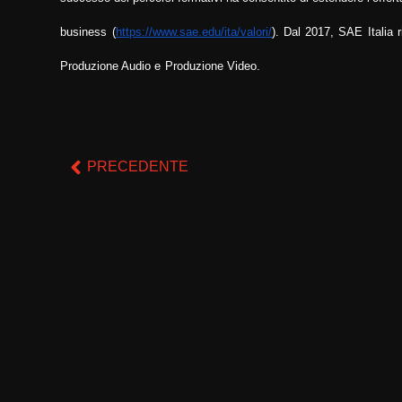
business
(
https://www.sae.edu/ita/valori/
). Dal 2017, SAE Italia r
Produzione Audio e
Produzione Video.
PRECEDENTE