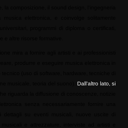
, la composizione, il sound design, l’ingegneria
la musica elettronica, e coinvolge solitamente
niversitari, programmi di diploma o certificati,
ne e altre risorse formative.
one mira a fornire agli artisti e ai professionisti
eare, produrre e eseguire musica elettronica in
o tecnico (uso di software, hardware, tecniche di
ne musicale, teoria del suono).
Dall’altro lato, si
he riguarda la diffusione di conoscenze, notizie
elettronica senza necessariamente fornire una
ti dettagli su eventi musicali, nuove uscite di
musicali e attrezzature, interviste ad artisti e