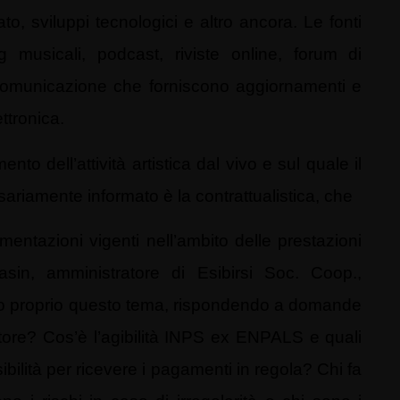
to, sviluppi tecnologici e altro ancora. Le fonti
g musicali, podcast, riviste online, forum di
i comunicazione che forniscono aggiornamenti e
ettronica.
o dell’attività artistica dal vivo e sul quale il
ariamente informato è la contrattualistica, che
amentazioni vigenti nell’ambito delle prestazioni
iasin, amministratore di Esibirsi Soc. Coop.,
ntro proprio questo tema, rispondendo a domande
atore? Cos’è l’agibilità INPS ex ENPALS e quali
bilità per ricevere i pagamenti in regola? Chi fa