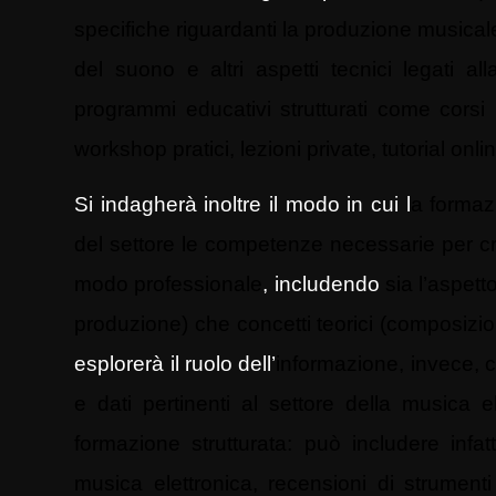
specifiche riguardanti la produzione musicale
del suono e altri aspetti tecnici legati al
programmi educativi strutturati come corsi u
workshop pratici, lezioni private, tutorial onli
Si indagherà inoltre il modo in cui l
a formazi
del settore le competenze necessarie per cr
modo professionale
, includendo
sia l’aspett
produzione) che concetti teorici (composizio
esplorerà il ruolo dell’
informazione, invece, c
e dati pertinenti al settore della musica 
formazione strutturata: può includere infat
musica elettronica, recensioni di strumenti 