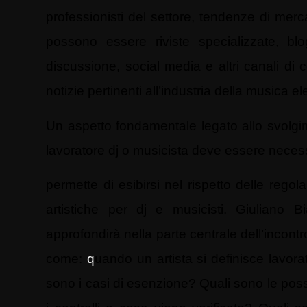
professionisti del settore, tendenze di merca
possono essere riviste specializzate, blo
discussione, social media e altri canali d
notizie pertinenti all’industria della musica el
Un aspetto fondamentale legato allo svolgiment
lavoratore dj o musicista deve essere necess
permette di esibirsi nel rispetto delle regol
artistiche per dj e musicisti. Giuliano B
approfondirà nella parte centrale dell’inco
come:
q
uando un artista si definisce lavor
sono i casi di esenzione? Quali sono le possi