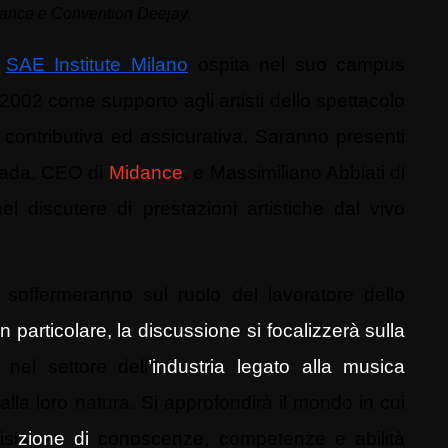
dance e Convention Deejay.
,
SAE Institute Milano
ospita nel suo campus
l 2002 come supporto agli artisti dello spettacolo
, contributiva ed assicurativa. Saranno presenti
 Sada, CEO di
Midance
, e Massimiliano Abbiati di
nel discutere di prestazioni artistiche dal vivo
i soffermeranno sul ruolo del lavoratore dello
In particolare, la discussione si focalizzerà sulla
 nel settore dell
’industria legato alla musica
alla loro natura. Si approfondirà il mondo in cui
isi
zione di
conoscenze, competenze e abilità