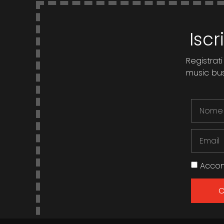
Iscr
Registrati
music busi
Accon
C