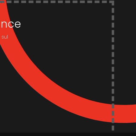
dance
 sul