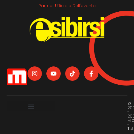
Partner Ufficiale Dell'evento
©
20
-
20
Mi
-
Tut
I