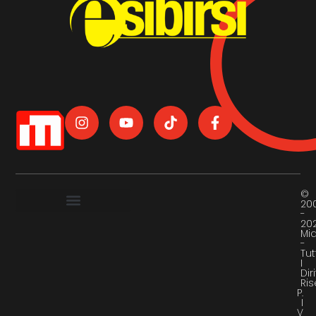
©
20
-
20
Mi
-
Tut
I
Diri
Ris
P.
I
V