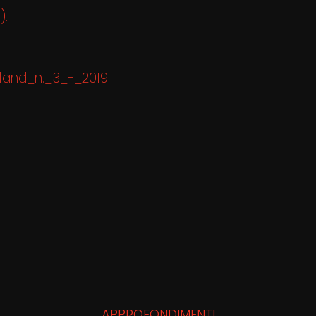
).
land_n._3_-_2019
APPROFONDIMENTI