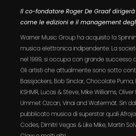
Il co-fondatore Roger De Graaf dirigerà 
come le edizioni e il management degli 
Warner Music Group ha acquisito la Spinnin’
musica elettronica indipendente. La socie
nel 1999, si occupa con grande successo a
Gli artisti che attualmente sono sotto cont
Bassjackers, Bob Sinclar, Chocolate Puma,
KSHMR, Lucas & Steve, Mike Williams, Oliver 
Ummet Ozcan, Vinai and Watermät. Sin dall
pubblicato musica di superstar quali Afroj
Codes, Dimitri Vegas & Like Mike, Martin Solv
Claw e molti altri.