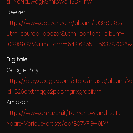
si=YcNdEwagR9mKxwcH9DPFnw
Deezer:
https://www.deezer.com/album/103889182?
utm_source=deezer&utm_content=album-
103889182&utm_term=649168551_156378703
Digitale
Google Play:
https://play.google.com/store/music/album/Va
id=B26crxtmqgp2pccmgnxgrqciivm
Amazon:
https://www.amazon.it/Tomorrowland-2019-
Years-Various-artists/dp/B07VFGH9LY/