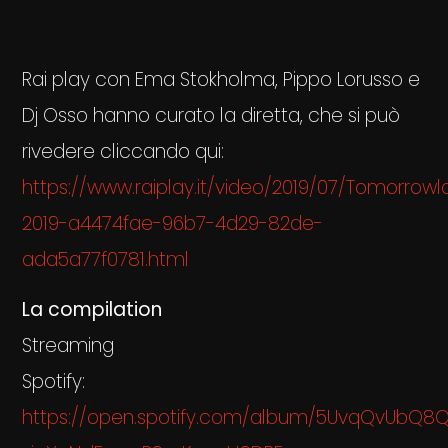
Rai play con Ema Stokholma, Pippo Lorusso e
Dj Osso hanno curato la diretta, che si può
rivedere cliccando qui:
https://www.raiplay.it/video/2019/07/Tomorrow
2019-a4474fae-96b7-4d29-82de-
ada5a77f0781.html
La compilation
Streaming
Spotify:
https://open.spotify.com/album/5UvqQvUbQ8