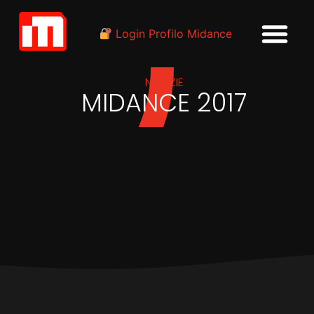
Login Profilo Midance
NOTIZIE
MIDANCE 2017
IN
INDUSTRIA
Midance 2017, un
successo: un’edizione da
ricordare