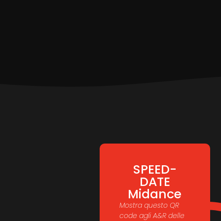
SPEED-
DATE
Midance
Mostra questo QR
code agli A&R delle