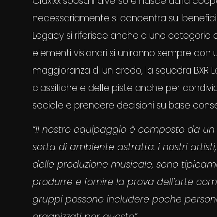
Claxixx sposa il diverso e nasce dalla cooper
necessariamente si concentra sui benefici 
Legacy si riferisce anche a una categoria d
elementi visionari si uniranno sempre con
maggioranza di un credo, la squadra BXR L
classifiche e delle piste anche per condiv
sociale e prendere decisioni su base cons
“Il nostro equipaggio è composto da un
sorta di ambiente astratto: i nostri arti
delle produzione musicale, sono tipicame
produrre e fornire la prova dell’arte com
gruppi possono includere poche persone 
organizzati per questo”
.