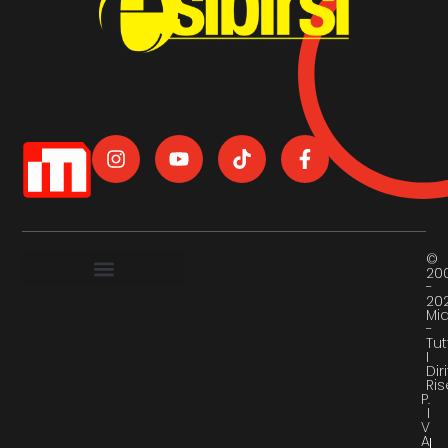
©
20
-
20
Mi
-
Tut
I
Diri
Ris
P.
I
V
A