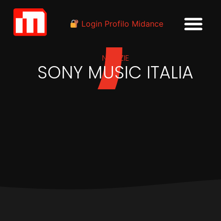
Login Profilo Midance
NOTIZIE
SONY MUSIC ITALIA
IN
INDUSTRIA
Sony Music Italia, nuovi
incarichi effettivi dal 1°
aprile