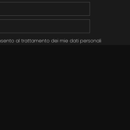
sento al trattamento dei mie dati personali
ONFERMA ISCRIZIONE
Partner Ufficiale Dell'evento