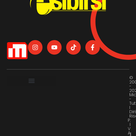
©
20
-
20
Mi
-
Tut
I
Diri
Ris
P.
I
V
A