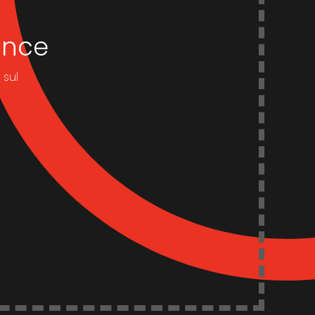
dance
 sul