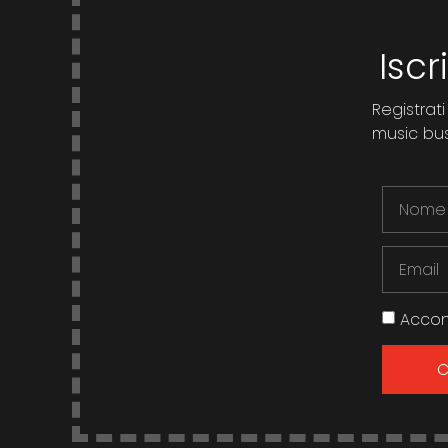
Iscr
Registrati
music busi
Accon
C