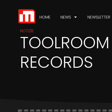
HOME
NEWS
NEWSLETTER
NOTIZIE
TOOLROOM
RECORDS
IN
INDUSTRIA
Inaugurati i nuovi
uffici di Toolroom
Records a Londra