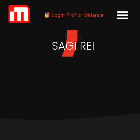
Login Profilo Midance
NOTIZIE
SAGI REI
IN
RELEASE
Sagi Rei nel mondo
di Vibranium e MasterM