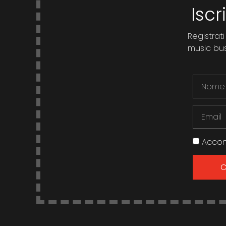
Iscr
Registrati
music busi
Accon
C