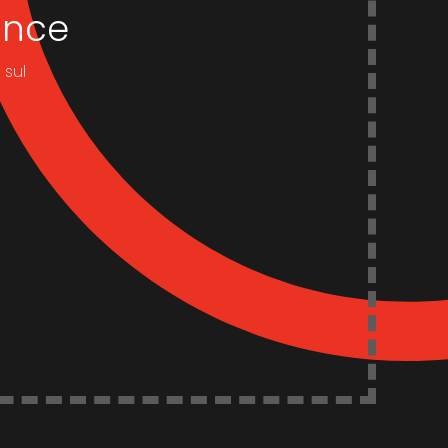
dance
 sul