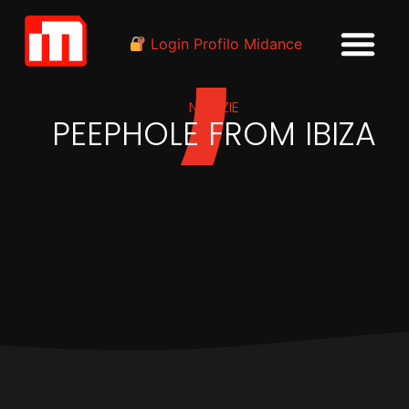
Login Profilo Midance
NOTIZIE
PEEPHOLE FROM IBIZA
IN
EVENTI
Raduno di discografici a El
Chupito di Ibiza Town con
Peephole From Ibiza