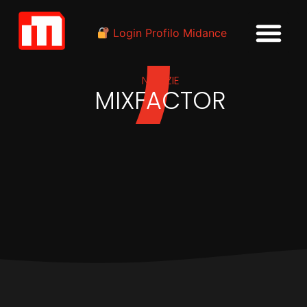
Login Profilo Midance
NOTIZIE
MIXFACTOR
IN
INDUSTRIA
Il libro “Mix Factor – Vol. 4”,
“Indiependance”