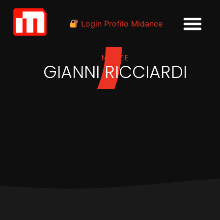
Login Profilo Midance
NOTIZIE
GIANNI RICCIARDI
IN
INDUSTRIA
Danceland, cover story al
duo Gioli&Assia