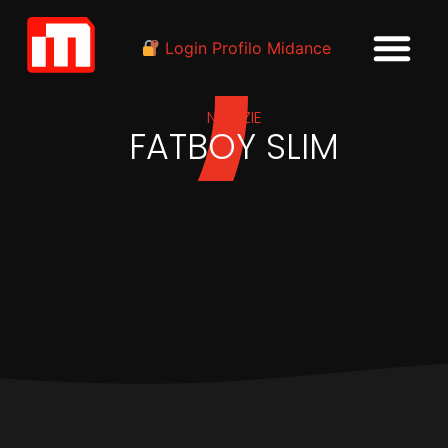
Login Profilo Midance
NOTIZIE
FATBOY SLIM
IN
EVENTI
Fatboy Slim domani
all’Alcatraz di Milano in
esclusiva per Just Music
Festival OFF 2020