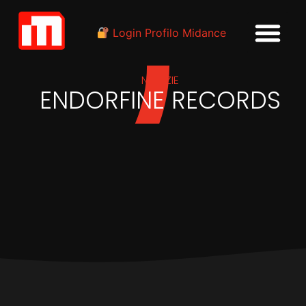
Login Profilo Midance
NOTIZIE
ENDORFINE RECORDS
IN
EVENTI
Raduno di discografici a El
Chupito di Ibiza Town con
Peephole From Ibiza