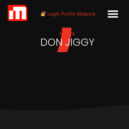
Login Profilo Midance
NOTIZIE
DON JIGGY
IN
INDUSTRIA
MasterM, singolo con KAY,
Estelle, Don Jiggy e Don
Kino su Vibranium