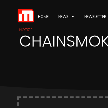
HOME
NEWS
NEWSLETTER
NOTIZIE
CHAINSMOK
IN
INDUSTRIA
Martedì 17 luglio 2018
Chainsmokers a
Umbria Jazz per
un’unica data estiva