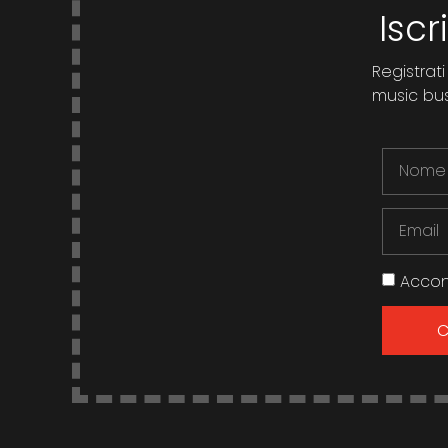
italiana
Iscr
Registrati
music busi
Accon
C