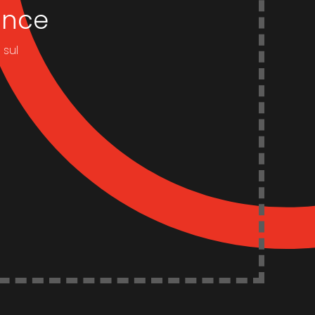
dance
 sul