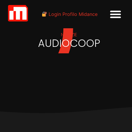
Login Profilo Midance
NOTIZIE
AUDIOCOOP
IN
INDUSTRIA
Storico accordo siglato da
AFI e AudioCoop