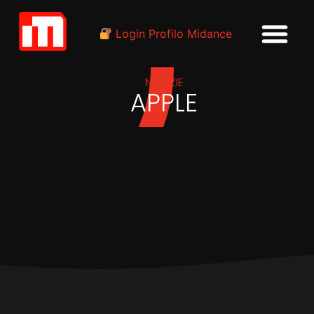
Login Profilo Midance
NOTIZIE
APPLE
IN
INDUSTRIA
Apple presenta Apple
Music per DJ