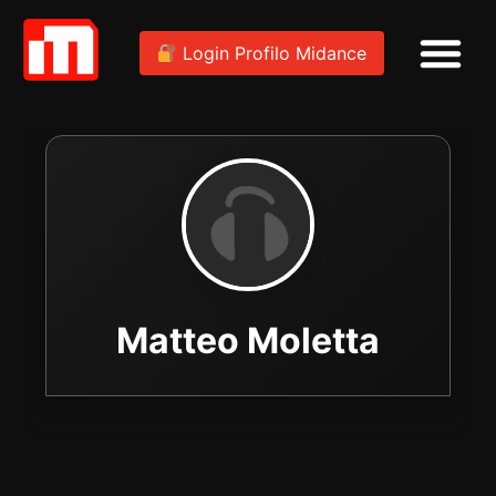
Login Profilo Midance
Matteo Moletta