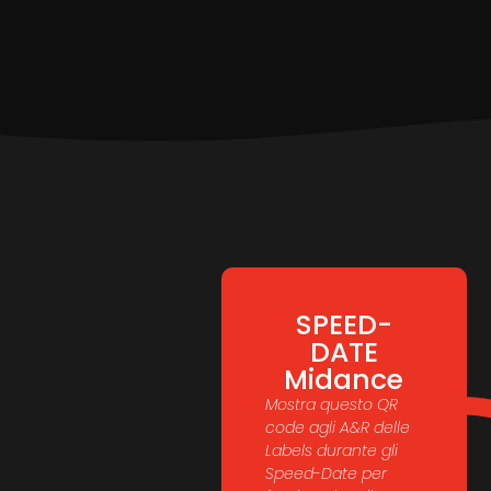
SPEED-
DATE
Midance
Mostra questo QR
code agli A&R delle
Labels durante gli
Speed-Date per