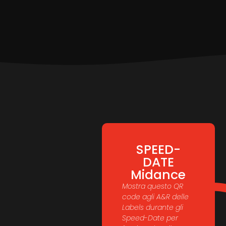
SPEED-
DATE
Midance
Mostra questo QR
code agli A&R delle
Labels durante gli
Speed-Date per