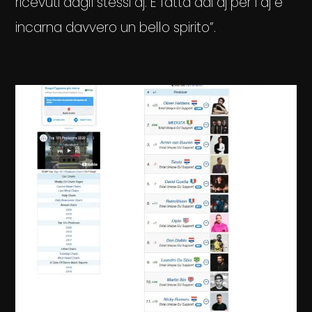
ricevuti dagli stessi dj. È fatta dai dj per i dj e
incarna davvero un bello spirito”.