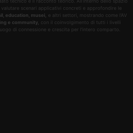
to tecnico e il racconto teorico. All’interno dello spazio
, valutare scenari applicativi concreti e approfondire le
il, education, musei,
e altri settori, mostrando come l’AV
ing e community,
con il coinvolgimento di tutti i livelli
 luogo di connessione e crescita per l’intero comparto.