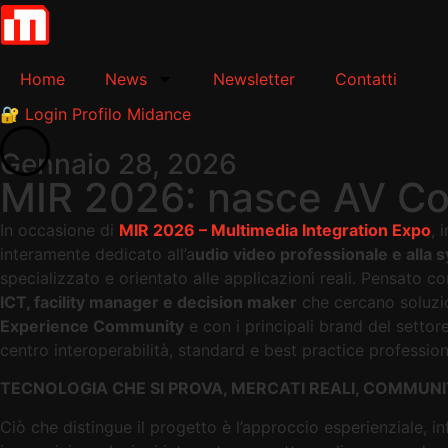
Home
News
Newsletter
Contatti
🔐 Login Profilo Midance
Gennaio 28, 2026
MIR 2026: nasce AV Con
In occasione di
MIR 2026 – Multimedia Integration Expo
,
interamente dedicato all’a
udio video professionale e alla 
specializzato e orientato alle applicazioni reali. Pensato co
ICT, facility manager e decision maker
che cercano soluzio
Experience Community
e con i principali brand del setto
centro interoperabilità, standard e best practice professi
TECNOLOGIA CHE SI PROVA, MERCATI REALI, COMMUN
Ciò che distingue il progetto è l’approccio esperienziale, in