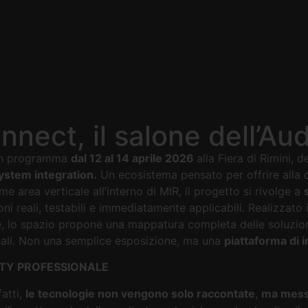
nect, il salone dell’Au
 in programma
dal 12 al 14 aprile 2026
alla Fiera di Rimini, 
system integration.
Un ecosistema pensato per offrire alla c
me area verticale all’interno di MIR, il progetto si rivolge a
ni reali, testabili e immediatamente applicabili. Realizzato
re, lo spazio propone una mappatura completa delle soluzio
onali. Non una semplice esposizione, ma una
piattaforma di 
ITY PROFESSIONALE
fatti,
le tecnologie non vengono solo raccontate
,
ma messe