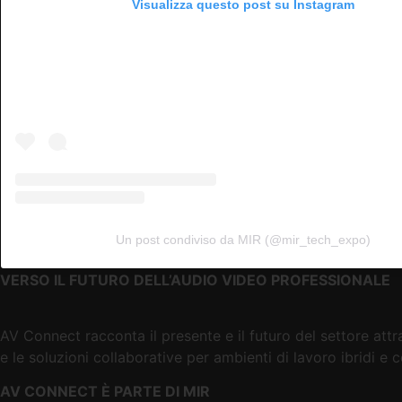
Visualizza questo post su Instagram
Un post condiviso da MIR (@mir_tech_expo)
VERSO IL FUTURO DELL’AUDIO VIDEO PROFESSIONALE
AV Connect racconta il presente e il futuro del settore att
e le soluzioni collaborative per ambienti di lavoro ibridi e c
AV CONNECT È PARTE DI MIR