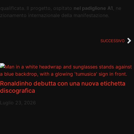
ualificata. Il progetto, ospitato
nel padiglione A1
, ne
sizionamento internazionale della manifestazione.
SUCCESSIVO
Ronaldinho debutta con una nuova etichetta
discografica
Luglio 23, 2026