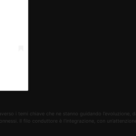
raverso i temi chiave che ne stanno guidando l’evoluzione, 
onnessi. Il filo conduttore è l’integrazione, con un’attenzione