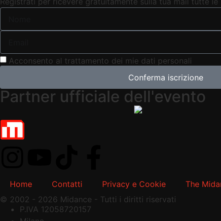
Registrati per ricevere gratuitamente sulla tua mail tutte le 
Acconsento al trattamento dei mie dati personali
Conferma iscrizione
Partner ufficiale dell'evento
Home
Contatti
Privacy e Cookie
The Mid
© 2002 - 2026 Midance - Tutti i diritti riservati
P.IVA 12058720157
Milano