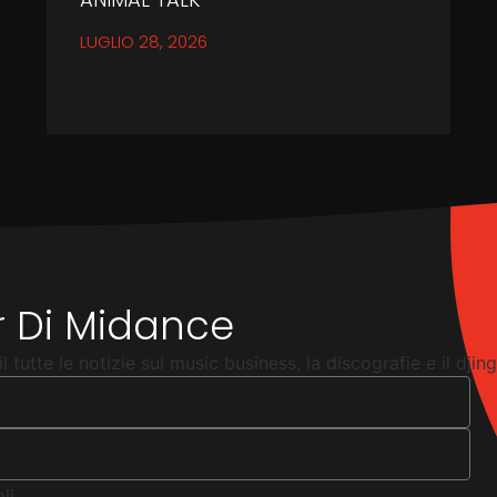
LUGLIO 28, 2026
er Di Midance
 tutte le notizie sul music business, la discografie e il djing
li