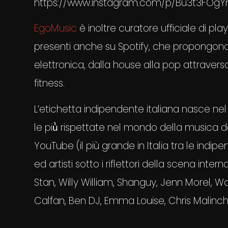
https://www.instagram.com/p/Bu3t3FOgY
EgoMusic
è inoltre curatore ufficiale di pla
presenti anche su Spotify, che propongono
elettronica, dalla house alla pop attraverso 
fitness.
L’etichetta indipendente italiana nasce nel 
le più̀ rispettate nel mondo della musica dan
YouTube (il più grande in Italia tra le indi
ed artisti sotto i riflettori della scena in
Stan, Willy William, Shanguy, Jenn Morel,
Calfan, Ben DJ, Emma Louise, Chris Malinchak