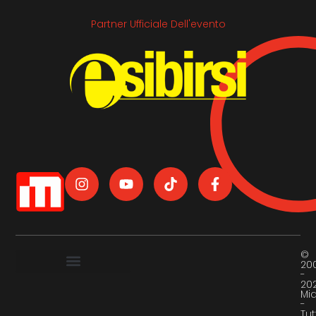
Partner Ufficiale Dell'evento
©
20
-
20
Mi
-
Tut