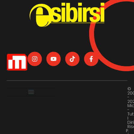
©
20
-
20
Mi
-
Tut
I
Diri
Ris
P.