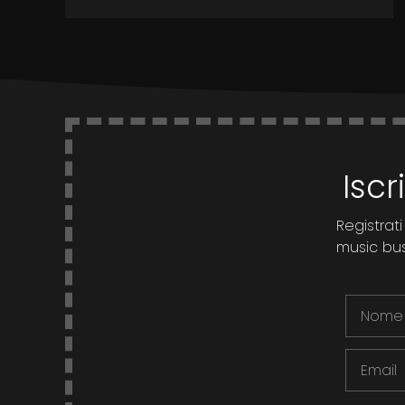
Iscr
Registrati
music busi