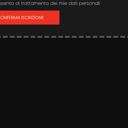
sento al trattamento dei mie dati personali
ONFERMA ISCRIZIONE
Partner Ufficiale Dell'evento
Monday