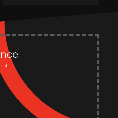
dance
 sul